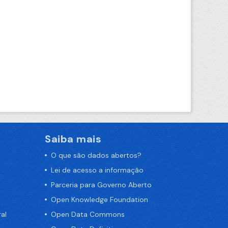
Saiba mais
O que são dados abertos?
Lei de acesso a informação
Parceria para Governo Aberto
Open Knowledge Foundation
al
Open Data Commons