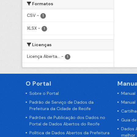
Formatos
CSV
-
1
XLSX
-
1
Licenças
Licença Aberta...
-
1
O Portal
Manua
Sobre o Portal
Manual
Padrão de Serviço de Dados da
Manual
Prefeitura da Cidade de Recife
Cartilh
Padrões de Publicação dos Dados no
Guia d
Portal de Dados Abertos do Recife
Dados A
Política de Dados Abertos da Prefeitura
melhor