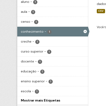
aluno
-
1
dados
aula
-
CSV
1
censo
-
1
Você t
conhecimento
-
1
creche
-
1
curso superior
-
1
docente
-
1
educação
-
1
ensino superior
-
1
escola
-
1
Mostrar mais Etiquetas