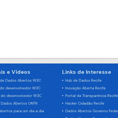
is e Vídeos
Links de Interesse
 de Dados Abertos W3C
Hub de Dados Recife
 do desenvolvedor W3C
Inovação Aberta Recife
a do desenvolvedor W3C
Portal da Transparência Recife
e Dados Abertos OKFN
Hacker Cidadão Recife
bertos para um dia a dia
Dados Abertos Governo Feder