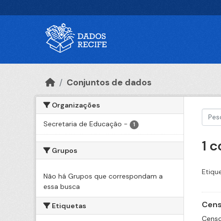
Ir para o conteúdo principal
Conjuntos de dados
Organizações
Secretaria de Educação
-
1
1 
Grupos
Etiqu
Não há Grupos que correspondam a
essa busca
Cens
Etiquetas
Censo