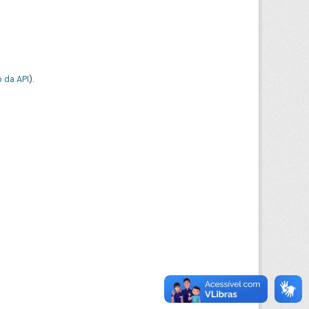
 da API
).