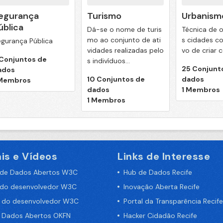
egurança
Turismo
Urbanism
ública
Dá-se o nome de turis
Técnica de o
mo ao conjunto de ati
s cidades co
gurança Pública
vidades realizadas pelo
vo de criar c
 Conjuntos de
s indivíduos...
25 Conjunt
ados
10 Conjuntos de
dados
 Membros
dados
1 Membros
1 Membros
is e Vídeos
Links de Interesse
 de Dados Abertos W3C
Hub de Dados Recife
 do desenvolvedor W3C
Inovação Aberta Recife
a do desenvolvedor W3C
Portal da Transparência Recife
e Dados Abertos OKFN
Hacker Cidadão Recife