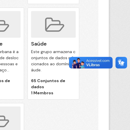
e
Saúde
urbana é a
Este grupo armazena c
de desloc
onjuntos de dados rela
essoas e
cionados ao domínio S
ço...
áude.
os de
65 Conjuntos de
dados
1 Membros