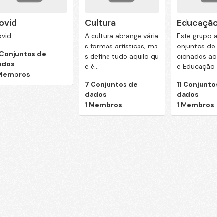
ovid
Cultura
Educaçã
vid
A cultura abrange vária
Este grupo 
s formas artísticas, ma
onjuntos de 
 Conjuntos de
s define tudo aquilo qu
cionados ao
ados
e é...
e Educação
 Membros
7 Conjuntos de
11 Conjunto
dados
dados
1 Membros
1 Membros