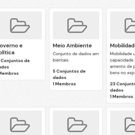
overno e
Meio Ambiente
Mobilidad
olítica
Conjunto de dados am
Mobilidade 
bientais
capacidade 
 Conjuntos de
amento de p
ados
5 Conjuntos de
bens no espa
 Membros
dados
1 Membros
23 Conjunt
dados
1 Membros