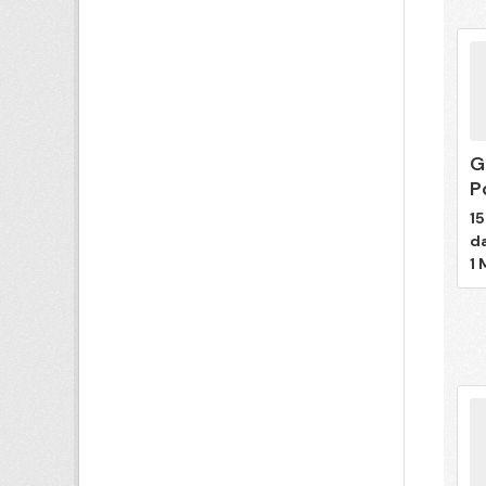
G
P
15
d
1