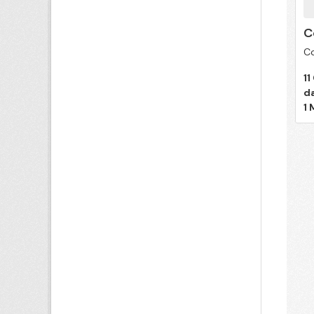
C
Co
11
d
1