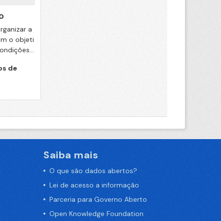
o
rganizar a
m o objeti
ondições...
os de
Saiba mais
O que são dados abertos?
Lei de acesso a informação
Parceria para Governo Aberto
Open Knowledge Foundation