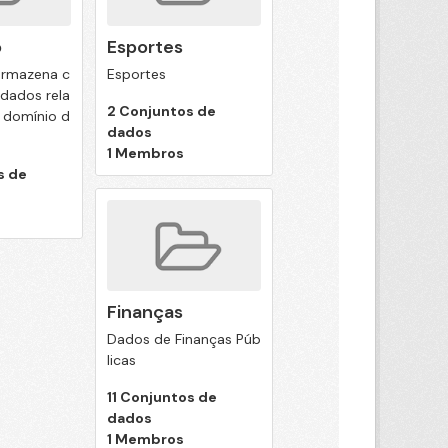
o
Esportes
armazena c
Esportes
dados rela
2 Conjuntos de
 domínio d
dados
1 Membros
s de
Finanças
Dados de Finanças Púb
licas
11 Conjuntos de
dados
1 Membros