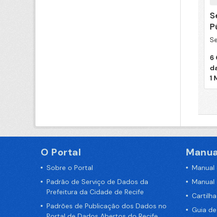
S
P
Se
6
d
1
O Portal
Manua
Sobre o Portal
Manual
Padrão de Serviço de Dados da
Manual
Prefeitura da Cidade de Recife
Cartilh
Padrões de Publicação dos Dados no
Guia d
Portal de Dados Abertos do Recife