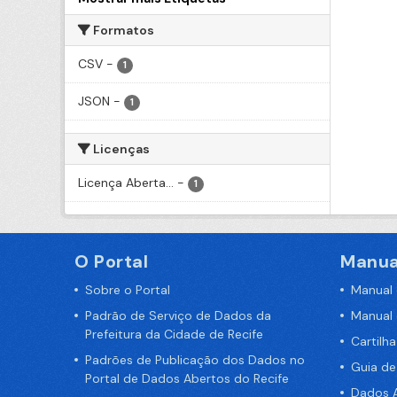
Formatos
CSV
-
1
JSON
-
1
Licenças
Licença Aberta...
-
1
O Portal
Manua
Sobre o Portal
Manual
Padrão de Serviço de Dados da
Manual
Prefeitura da Cidade de Recife
Cartilh
Padrões de Publicação dos Dados no
Guia d
Portal de Dados Abertos do Recife
Dados A