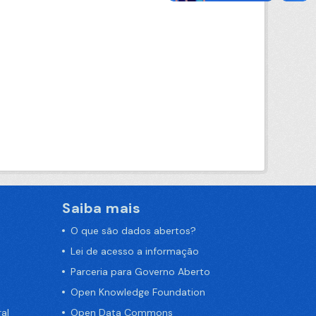
Saiba mais
O que são dados abertos?
Lei de acesso a informação
Parceria para Governo Aberto
Open Knowledge Foundation
al
Open Data Commons