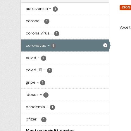
JSON
astrazenica
-
1
corona
-
1
Você t
corona vírus
-
1
coronavac
-
1
covid
-
1
covid-19
-
1
gripe
-
1
idosos
-
1
pandemia
-
1
pfizer
-
1
Mostrar mais Etiquetas