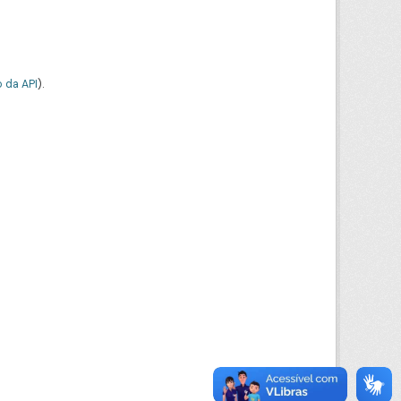
 da API
).