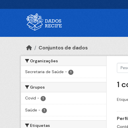
Ir para o conteúdo principal
Conjuntos de dados
Organizações
Secretaria de Saúde
-
1
1 
Grupos
Covid
-
1
Etiqu
Saúde
-
1
Perf
Etiquetas
Conté