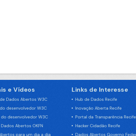
is e Vídeos
Links de Interesse
 de Dados Abertos W3C
Hub de Dados Recife
 do desenvolvedor W3C
Inovação Aberta Recife
a do desenvolvedor W3C
Portal da Transparência Recife
e Dados Abertos OKFN
Hacker Cidadão Recife
bertos para um dia a dia
Dados Abertos Governo Feder