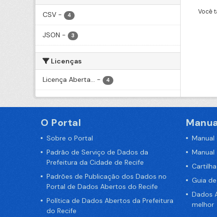
Você t
CSV
-
4
JSON
-
3
Licenças
Licença Aberta...
-
4
O Portal
Manua
Sobre o Portal
Manual
Padrão de Serviço de Dados da
Manual
Prefeitura da Cidade de Recife
Cartilh
Padrões de Publicação dos Dados no
Guia d
Portal de Dados Abertos do Recife
Dados A
Política de Dados Abertos da Prefeitura
melhor
do Recife