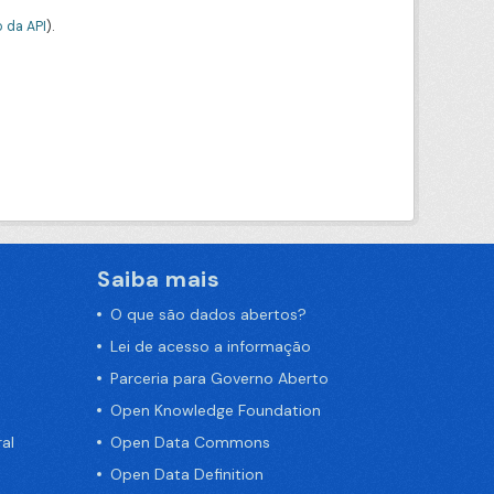
 da API
).
Saiba mais
O que são dados abertos?
Lei de acesso a informação
Parceria para Governo Aberto
Open Knowledge Foundation
al
Open Data Commons
Open Data Definition