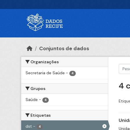
Ir para o conteúdo principal
Conjuntos de dados
Organizações
Secretaria de Saúde
-
4
4 
Grupos
Saúde
-
4
Etiqu
Etiquetas
Unid
dst
-
4
Unida