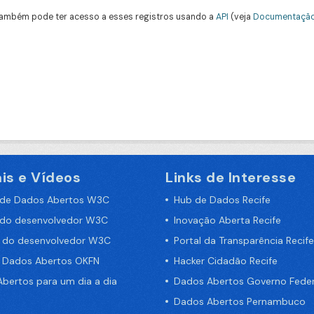
ambém pode ter acesso a esses registros usando a
API
(veja
Documentação
is e Vídeos
Links de Interesse
 de Dados Abertos W3C
Hub de Dados Recife
 do desenvolvedor W3C
Inovação Aberta Recife
a do desenvolvedor W3C
Portal da Transparência Recife
e Dados Abertos OKFN
Hacker Cidadão Recife
bertos para um dia a dia
Dados Abertos Governo Feder
Dados Abertos Pernambuco