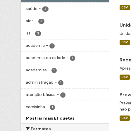
CSV
saúde
-
4
aids
-
3
Unid
ist
-
Unida
3
CSV
academia
-
1
academia da cidade
-
1
Rede
Apres
academias
-
1
CSV
administração
-
1
Prev
atenção básica
-
1
Preve
camisinha
-
1
não pe
Mostrar mais Etiquetas
CSV
Formatos