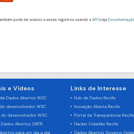
ambém pode ter acesso a esses registros usando a
API
(veja
Documentação
is e Vídeos
Links de Interesse
 de Dados Abertos W3C
Hub de Dados Recife
 do desenvolvedor W3C
Inovação Aberta Recife
a do desenvolvedor W3C
Portal da Transparência Recife
e Dados Abertos OKFN
Hacker Cidadão Recife
bertos para um dia a dia
Dados Abertos Governo Feder