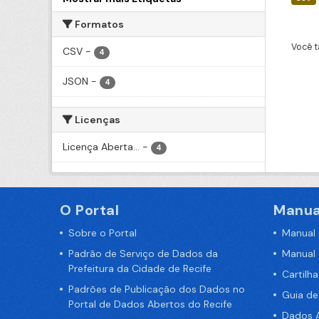
Formatos
Você t
CSV
-
4
JSON
-
4
Licenças
Licença Aberta...
-
4
O Portal
Manua
Sobre o Portal
Manual
Padrão de Serviço de Dados da
Manual
Prefeitura da Cidade de Recife
Cartilh
Padrões de Publicação dos Dados no
Guia d
Portal de Dados Abertos do Recife
Dados A