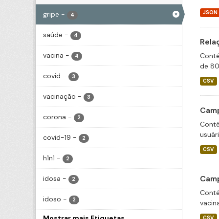
JSON
gripe
-
4
saúde
-
4
Rela
vacina
-
Conté
4
de 80
covid
-
3
CSV
vacinação
-
3
Camp
corona
-
2
Conté
usuár
covid-19
-
2
CSV
h1n1
-
2
Camp
idosa
-
2
Conté
idoso
-
2
vacin
Mostrar mais Etiquetas
CSV