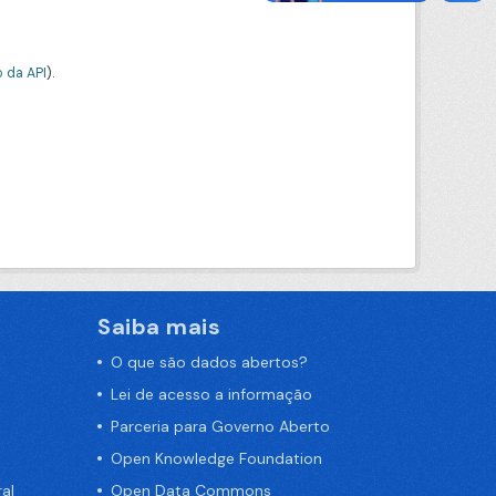
 da API
).
Saiba mais
O que são dados abertos?
Lei de acesso a informação
Parceria para Governo Aberto
Open Knowledge Foundation
al
Open Data Commons