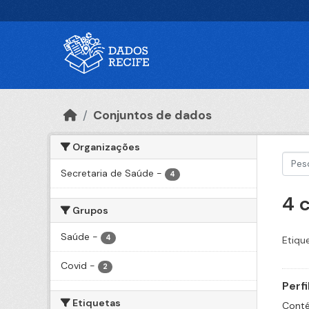
Ir para o conteúdo principal
Conjuntos de dados
Organizações
Secretaria de Saúde
-
4
4 
Grupos
Saúde
-
4
Etiqu
Covid
-
2
Perf
Etiquetas
Conté