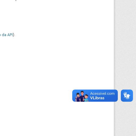
 da API
).