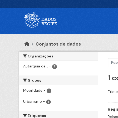
Ir para o conteúdo principal
Conjuntos de dados
Organizações
Autarquia de...
-
1
1 
Grupos
Mobilidade
-
1
Etiqu
Urbanismo
-
1
Regi
Etiquetas
Relaç