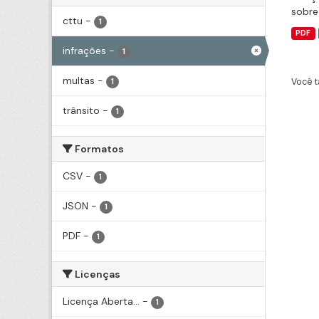
sobre
cttu
-
1
PDF
infrações
-
1
multas
-
Você t
1
trânsito
-
1
Formatos
CSV
-
1
JSON
-
1
PDF
-
1
Licenças
Licença Aberta...
-
1