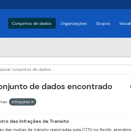
Conjuntos de dados
Organizações
Grupos
Visua
conjunto de dados encontrado
etas:
infrações
stro das Infrações de Transito
ão das multas de trânsito registradas pela CTTU no Recife. atend