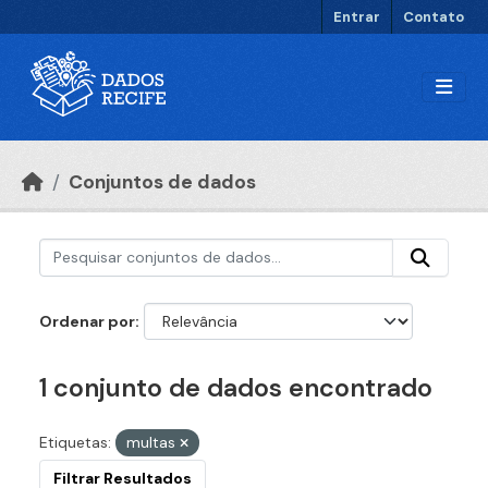
Ir para o conteúdo principal
Entrar
Contato
Conjuntos de dados
Ordenar por
1 conjunto de dados encontrado
Etiquetas:
multas
Filtrar Resultados