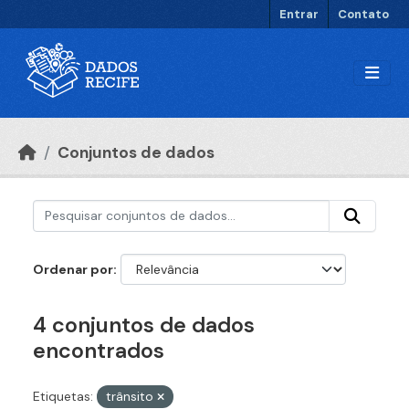
Ir para o conteúdo principal
Entrar
Contato
Conjuntos de dados
Ordenar por
4 conjuntos de dados
encontrados
Etiquetas:
trânsito