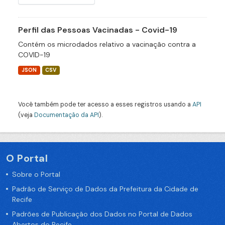
Perfil das Pessoas Vacinadas - Covid-19
Contém os microdados relativo a vacinação contra a
COVID-19
JSON
CSV
Você também pode ter acesso a esses registros usando a
API
(veja
Documentação da API
).
O Portal
Sobre o Portal
Padrão de Serviço de Dados da Prefeitura da Cidade de
Recife
Padrões de Publicação dos Dados no Portal de Dados
Abertos do Recife