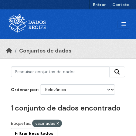
Ir para o conteúdo principal
Entrar
Contato
Conjuntos de dados
Ordenar por
1 conjunto de dados encontrado
Etiquetas:
vacinadas
Filtrar Resultados