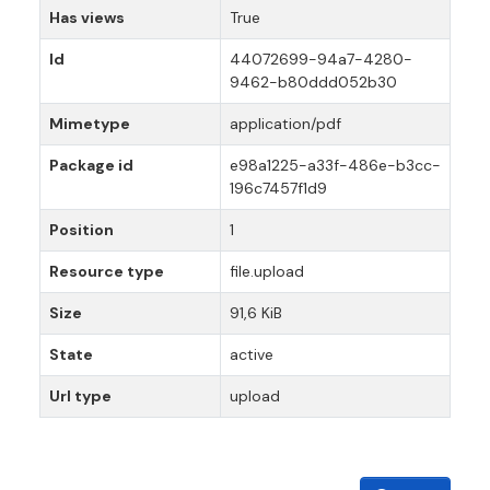
Has views
True
Id
44072699-94a7-4280-
9462-b80ddd052b30
Mimetype
application/pdf
Package id
e98a1225-a33f-486e-b3cc-
196c7457f1d9
Position
1
Resource type
file.upload
Size
91,6 KiB
State
active
Url type
upload