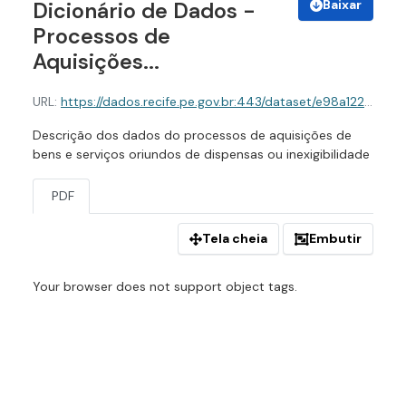
Baixar
Dicionário de Dados -
Processos de
Aquisições...
URL:
https://dados.recife.pe.gov.br:443/dataset/e98a1225-a33f-486e-b3cc-196c7457f1d9/resource/44072699-94a7-4280-9462-b80ddd052b30/download/dicionario-de-dados-processos-de-aquisicoes-de-bens-e-servicos-covid19.pdf
Descrição dos dados do processos de aquisições de
bens e serviços oriundos de dispensas ou inexigibilidade
PDF
Tela cheia
Embutir
Your browser does not support object tags.