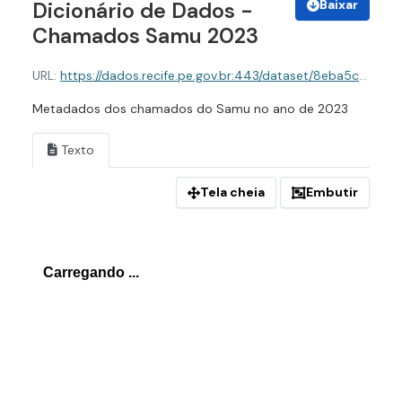
Baixar
Dicionário de Dados -
Chamados Samu 2023
URL:
https://dados.recife.pe.gov.br:443/dataset/8eba5c3e-62d7-44a4-8397-baa1441fca34/resource/b8a51e02-df75-4e37-82d1-723382945a39/download/dicionario-de-dados-chamados-samu-2023.json
Metadados dos chamados do Samu no ano de 2023
Texto
Tela cheia
Embutir