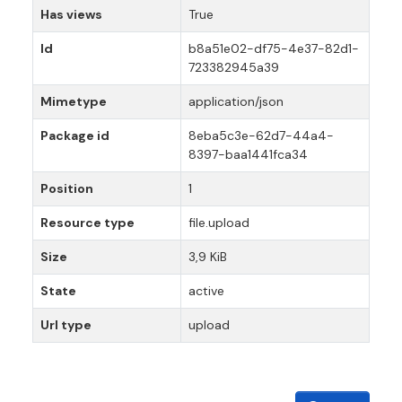
Has views
True
Id
b8a51e02-df75-4e37-82d1-
723382945a39
Mimetype
application/json
Package id
8eba5c3e-62d7-44a4-
8397-baa1441fca34
Position
1
Resource type
file.upload
Size
3,9 KiB
State
active
Url type
upload