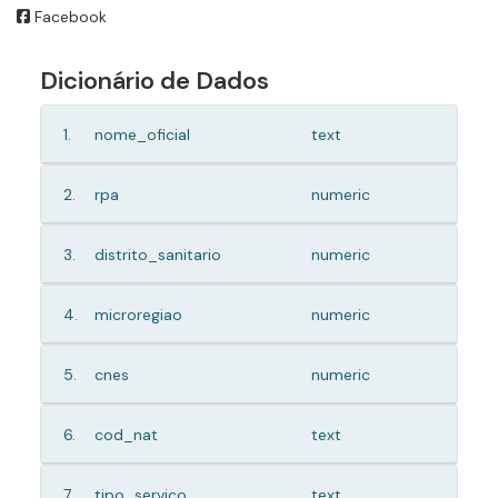
Facebook
Dicionário de Dados
1.
nome_oficial
text
2.
rpa
numeric
3.
distrito_sanitario
numeric
4.
microregiao
numeric
5.
cnes
numeric
6.
cod_nat
text
7.
tipo_servico
text