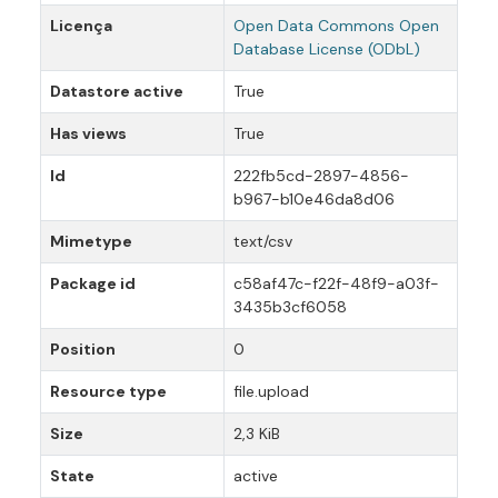
Licença
Open Data Commons Open
Database License (ODbL)
Datastore active
True
Has views
True
Id
222fb5cd-2897-4856-
b967-b10e46da8d06
Mimetype
text/csv
Package id
c58af47c-f22f-48f9-a03f-
3435b3cf6058
Position
0
Resource type
file.upload
Size
2,3 KiB
State
active