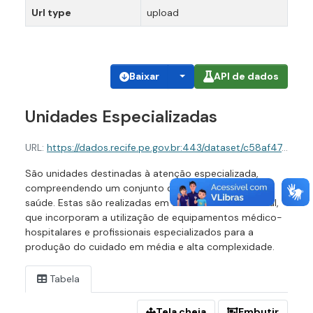
Url type
upload
Baixar
API de dados
Unidades Especializadas
URL:
https://dados.recife.pe.gov.br:443/dataset/c58af47c-f22f-48f9-a03f-3435b3cf6058/resource/222fb5cd-2897-4856-b967-b10e46da8d06/download/unidades-especializadas.csv
São unidades destinadas à atenção especializada,
compreendendo um conjunto de ações e serviços de
saúde. Estas são realizadas em ambiente ambulatorial,
que incorporam a utilização de equipamentos médico-
hospitalares e profissionais especializados para a
produção do cuidado em média e alta complexidade.
Tabela
Tela cheia
Embutir