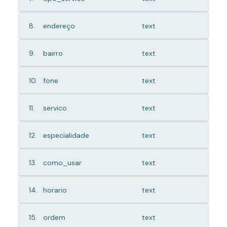
8.
endereço
text
9.
bairro
text
10.
fone
text
11.
servico
text
12.
especialidade
text
13.
como_usar
text
14.
horario
text
15.
ordem
text