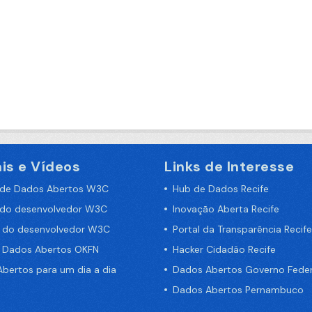
is e Vídeos
Links de Interesse
 de Dados Abertos W3C
Hub de Dados Recife
 do desenvolvedor W3C
Inovação Aberta Recife
a do desenvolvedor W3C
Portal da Transparência Recife
e Dados Abertos OKFN
Hacker Cidadão Recife
bertos para um dia a dia
Dados Abertos Governo Feder
Dados Abertos Pernambuco