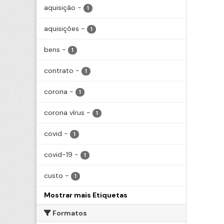
aquisição
-
1
aquisições
-
1
bens
-
1
contrato
-
1
corona
-
1
corona vírus
-
1
covid
-
1
covid-19
-
1
custo
-
1
Mostrar mais Etiquetas
Formatos