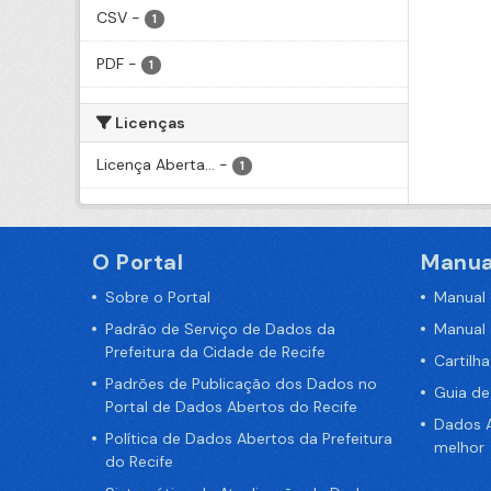
CSV
-
1
PDF
-
1
Licenças
Licença Aberta...
-
1
O Portal
Manua
Sobre o Portal
Manual
Padrão de Serviço de Dados da
Manual
Prefeitura da Cidade de Recife
Cartilh
Padrões de Publicação dos Dados no
Guia d
Portal de Dados Abertos do Recife
Dados A
Política de Dados Abertos da Prefeitura
melhor
do Recife