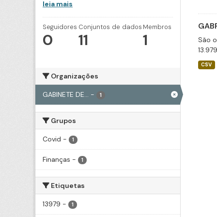
leia mais
GABP
Seguidores
Conjuntos de dados
Membros
0
11
1
São o
13.97
CSV
Organizações
GABINETE DE...
-
1
Grupos
Covid
-
1
Finanças
-
1
Etiquetas
13979
-
1