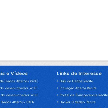
is e Vídeos
Links de Interesse
 de Dados Abertos W3C
Hub de Dados Recife
 do desenvolvedor W3C
Inovação Aberta Recife
a do desenvolvedor W3C
Portal da Transparência Recife
e Dados Abertos OKFN
Hacker Cidadão Recife