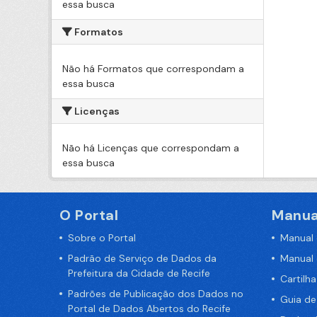
essa busca
Formatos
Não há Formatos que correspondam a
essa busca
Licenças
Não há Licenças que correspondam a
essa busca
O Portal
Manua
Sobre o Portal
Manual
Padrão de Serviço de Dados da
Manual
Prefeitura da Cidade de Recife
Cartilh
Padrões de Publicação dos Dados no
Guia d
Portal de Dados Abertos do Recife