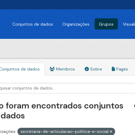
Conjuntos de dados
Organizações
Grupos
Visua
Conjuntos de dados
Membros
Sobre
Pages
o foram encontrados conjuntos
 dados
izações:
secretaria-de-articulacao-politica-e-social