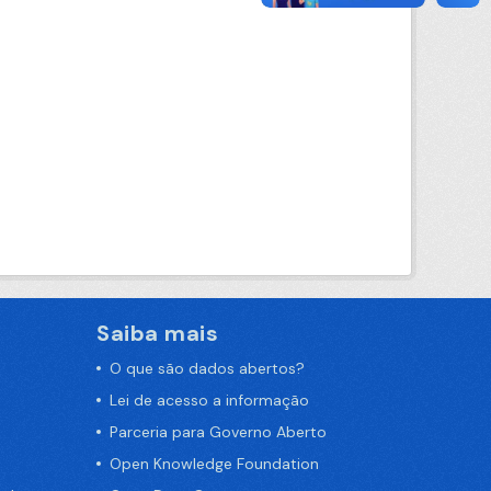
Saiba mais
O que são dados abertos?
Lei de acesso a informação
Parceria para Governo Aberto
Open Knowledge Foundation