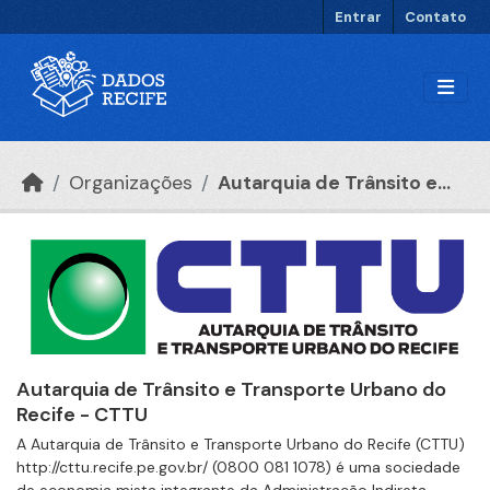
Ir para o conteúdo principal
Entrar
Contato
Organizações
Autarquia de Trânsito e...
Autarquia de Trânsito e Transporte Urbano do
Recife - CTTU
A Autarquia de Trânsito e Transporte Urbano do Recife (CTTU)
http://cttu.recife.pe.gov.br/ (0800 081 1078) é uma sociedade