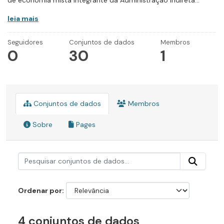
de economia mista integrante da Administração Indireta...
leia mais
Seguidores
Conjuntos de dados
Membros
0
30
1
Conjuntos de dados
Membros
Sobre
Pages
Ordenar por
4 conjuntos de dados