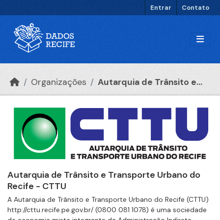
Ir para o conteúdo principal
Entrar
Contato
Organizações
Autarquia de Trânsito e...
Autarquia de Trânsito e Transporte Urbano do
Recife - CTTU
A Autarquia de Trânsito e Transporte Urbano do Recife (CTTU)
http://cttu.recife.pe.gov.br/ (0800 081 1078) é uma sociedade