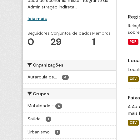
dade de economia mista integrante da
Administração Indireta...
Regi
leia mais
Relaç
sobre
Seguidores
Conjuntos de dados
Membros
0
29
1
PDF
Loca
Organizações
Local
Autarquia de...
-
4
CSV
Grupos
Faix
Mobilidade
-
A Aut
4
mais 
Saúde
-
1
CSV
Urbanismo
-
1