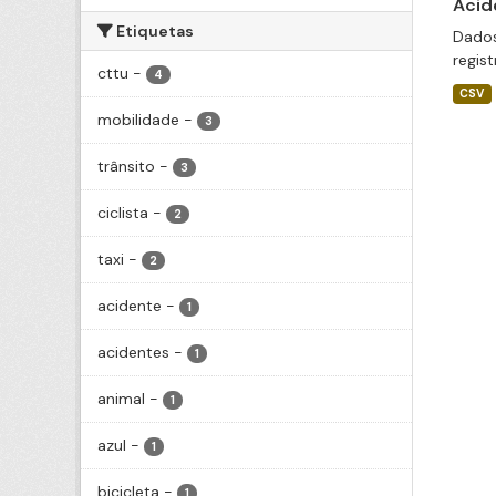
Acid
Etiquetas
Dados
regis
cttu
-
4
CSV
mobilidade
-
3
trânsito
-
3
ciclista
-
2
taxi
-
2
acidente
-
1
acidentes
-
1
animal
-
1
azul
-
1
bicicleta
-
1