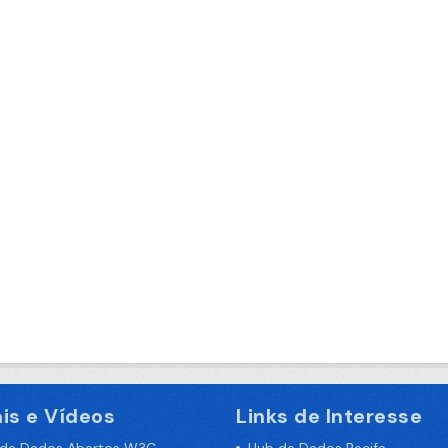
is e Vídeos
Links de Interesse
 de Dados Abertos W3C
Hub de Dados Recife