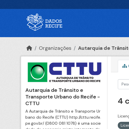
Ir para o conteúdo principal
Organizações
Autarquia de Trânsito
Autarquia de Trânsito e
Transporte Urbano do Recife -
4 
CTTU
A Autarquia de Trânsito e Transporte Ur
Licen
bano do Recife (CTTU) http://cttu.recife.
pe.gov.br/ (0800 081 1078) é uma socie
Lic