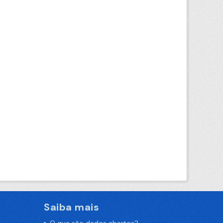
Saiba mais
O que são dados abertos?