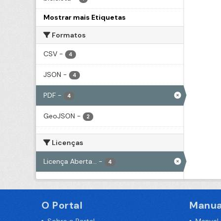
Mostrar mais Etiquetas
Formatos
CSV
-
4
JSON
-
4
PDF
-
4
GeoJSON
-
2
Licenças
Licença Aberta...
-
4
O Portal
Manua
Sobre o Portal
Manual