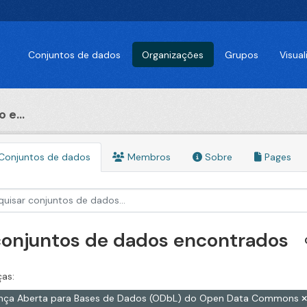
Conjuntos de dados
Organizações
Grupos
Visua
 e...
Conjuntos de dados
Membros
Sobre
Pages
conjuntos de dados encontrados
ças:
ença Aberta para Bases de Dados (ODbL) do Open Data Commons