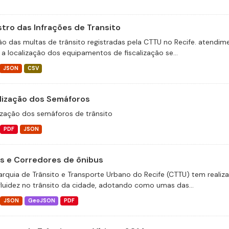
stro das Infrações de Transito
ão das multas de trânsito registradas pela CTTU no Recife. atend
 a localização dos equipamentos de fiscalização se...
JSON
CSV
lização dos Semáforos
ização dos semáforos de trânsito
PDF
JSON
as e Corredores de ônibus
arquia de Trânsito e Transporte Urbano do Recife (CTTU) tem realiz
fluidez no trânsito da cidade, adotando como umas das...
JSON
GeoJSON
PDF