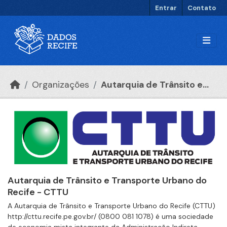
Ir para o conteúdo principal
Entrar
Contato
Organizações
Autarquia de Trânsito e...
Autarquia de Trânsito e Transporte Urbano do
Recife - CTTU
A Autarquia de Trânsito e Transporte Urbano do Recife (CTTU)
http://cttu.recife.pe.gov.br/ (0800 081 1078) é uma sociedade