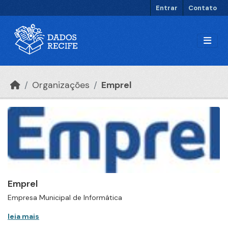
Ir para o conteúdo principal
Entrar
Contato
Organizações
Emprel
Emprel
Empresa Municipal de Informática
leia mais