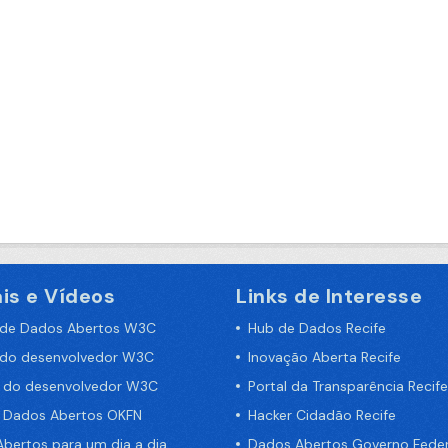
is e Vídeos
Links de Interesse
 de Dados Abertos W3C
Hub de Dados Recife
 do desenvolvedor W3C
Inovação Aberta Recife
a do desenvolvedor W3C
Portal da Transparência Recife
e Dados Abertos OKFN
Hacker Cidadão Recife
bertos para um dia a dia
Dados Abertos Governo Feder