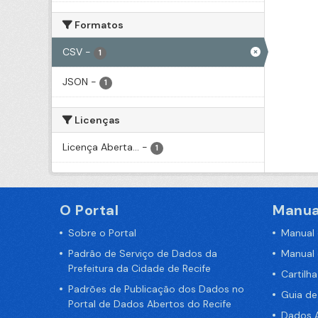
Formatos
CSV
-
1
JSON
-
1
Licenças
Licença Aberta...
-
1
O Portal
Manua
Sobre o Portal
Manual
Padrão de Serviço de Dados da
Manual
Prefeitura da Cidade de Recife
Cartilh
Padrões de Publicação dos Dados no
Guia d
Portal de Dados Abertos do Recife
Dados A