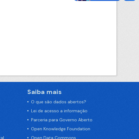
Saiba mais
O que são dados abertos?
Lei de acesso a informação
Parceria para Governo Aberto
Open Knowledge Foundation
al
Open Data Commons