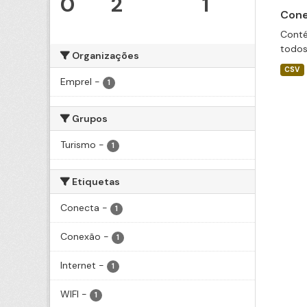
0
2
1
Cone
Conté
todos
Organizações
CSV
Emprel
-
1
Grupos
Turismo
-
1
Etiquetas
Conecta
-
1
Conexão
-
1
Internet
-
1
WIFI
-
1