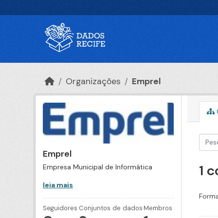
Ir para o conteúdo principal
Organizações
Emprel
Emprel
1 
Empresa Municipal de Informática
leia mais
Forma
Seguidores
Conjuntos de dados
Membros