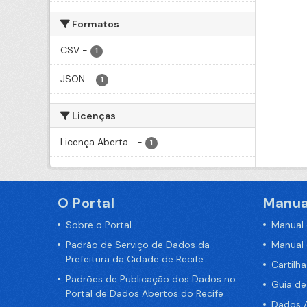
Formatos
CSV
-
1
JSON
-
1
Licenças
Licença Aberta...
-
1
O Portal
Manua
Sobre o Portal
Manual
Padrão de Serviço de Dados da
Manual
Prefeitura da Cidade de Recife
Cartilh
Padrões de Publicação dos Dados no
Guia d
Portal de Dados Abertos do Recife
Dados A