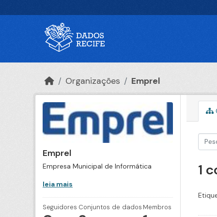
Ir para o conteúdo principal
Organizações
Emprel
Emprel
1 
Empresa Municipal de Informática
leia mais
Etiqu
Seguidores
Conjuntos de dados
Membros