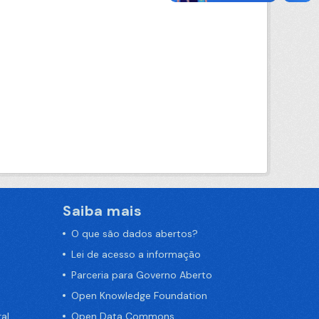
Saiba mais
O que são dados abertos?
Lei de acesso a informação
Parceria para Governo Aberto
Open Knowledge Foundation
al
Open Data Commons