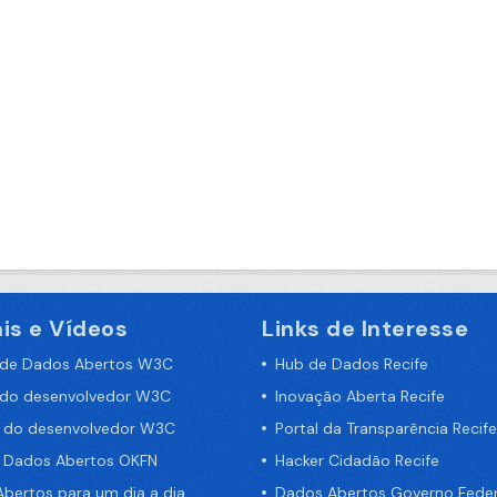
is e Vídeos
Links de Interesse
 de Dados Abertos W3C
Hub de Dados Recife
 do desenvolvedor W3C
Inovação Aberta Recife
a do desenvolvedor W3C
Portal da Transparência Recife
e Dados Abertos OKFN
Hacker Cidadão Recife
bertos para um dia a dia
Dados Abertos Governo Feder