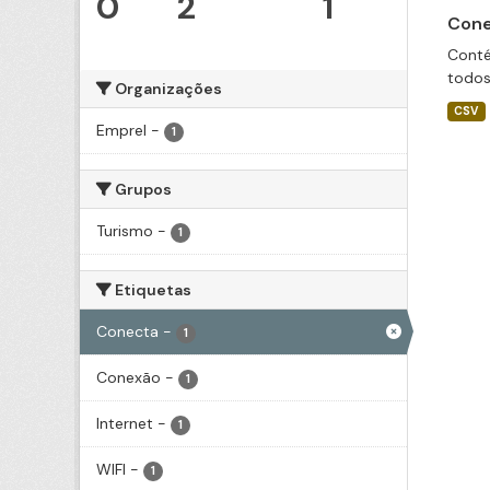
0
2
1
Cone
Conté
todos
Organizações
CSV
Emprel
-
1
Grupos
Turismo
-
1
Etiquetas
Conecta
-
1
Conexão
-
1
Internet
-
1
WIFI
-
1