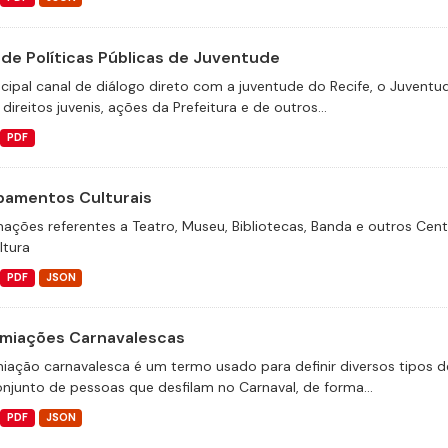
 de Políticas Públicas de Juventude
ncipal canal de diálogo direto com a juventude do Recife, o Juventu
direitos juvenis, ações da Prefeitura e de outros...
PDF
pamentos Culturais
mações referentes a Teatro, Museu, Bibliotecas, Banda e outros Cen
ltura
PDF
JSON
miações Carnavalescas
iação carnavalesca é um termo usado para definir diversos tipos d
njunto de pessoas que desfilam no Carnaval, de forma...
PDF
JSON