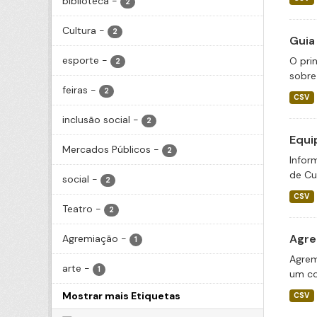
biblioteca
-
2
Cultura
-
2
Guia
esporte
-
O pri
2
sobre 
feiras
-
2
CSV
inclusão social
-
2
Equi
Mercados Públicos
-
2
Infor
de Cu
social
-
2
CSV
Teatro
-
2
Agre
Agremiação
-
1
Agrem
arte
-
1
um co
Mostrar mais Etiquetas
CSV