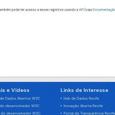
ambém pode ter acesso a esses registros usando a
API
(veja
Documentação
is e Vídeos
Links de Interesse
 de Dados Abertos W3C
Hub de Dados Recife
 do desenvolvedor W3C
Inovação Aberta Recife
a do desenvolvedor W3C
Portal da Transparência Recife