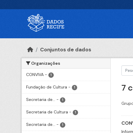
Ir para o conteúdo principal
Conjuntos de dados
Organizações
CONVIVA
-
1
7 
Fundação de Cultura
-
1
Secretaria de...
-
1
Grupo
Secretaria de Cultura
-
1
CONV
Secretaria de...
-
1
Infor