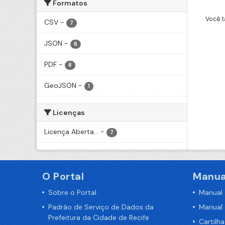
Formatos
Você t
CSV
-
7
JSON
-
6
PDF
-
6
GeoJSON
-
1
Licenças
Licença Aberta...
-
7
O Portal
Manua
Sobre o Portal
Manual
Padrão de Serviço de Dados da
Manual
Prefeitura da Cidade de Recife
Cartilh