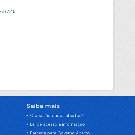
 da API
).
Saiba mais
O que são dados abertos?
Lei de acesso a informação
Parceria para Governo Aberto