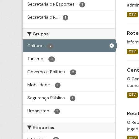
Secretaria de Esportes
-
admini
1
CSV
Secretaria de...
-
1
Rote
Grupos
Infor
Cultura
-
7
CSV
Turismo
-
3
Cent
Governo e Política
-
2
O Cen
Mobilidade
-
comun
1
CSV
Segurança Pública
-
1
Urbanismo
-
1
Reci
O Reci
Etiquetas
jogad
CSV