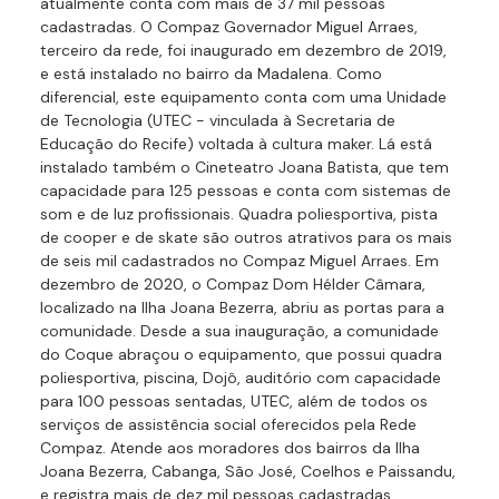
atualmente conta com mais de 37 mil pessoas
cadastradas. O Compaz Governador Miguel Arraes,
terceiro da rede, foi inaugurado em dezembro de 2019,
e está instalado no bairro da Madalena. Como
diferencial, este equipamento conta com uma Unidade
de Tecnologia (UTEC - vinculada à Secretaria de
Educação do Recife) voltada à cultura maker. Lá está
instalado também o Cineteatro Joana Batista, que tem
capacidade para 125 pessoas e conta com sistemas de
som e de luz profissionais. Quadra poliesportiva, pista
de cooper e de skate são outros atrativos para os mais
de seis mil cadastrados no Compaz Miguel Arraes. Em
dezembro de 2020, o Compaz Dom Hélder Câmara,
localizado na Ilha Joana Bezerra, abriu as portas para a
comunidade. Desde a sua inauguração, a comunidade
do Coque abraçou o equipamento, que possui quadra
poliesportiva, piscina, Dojô, auditório com capacidade
para 100 pessoas sentadas, UTEC, além de todos os
serviços de assistência social oferecidos pela Rede
Compaz. Atende aos moradores dos bairros da Ilha
Joana Bezerra, Cabanga, São José, Coelhos e Paissandu,
e registra mais de dez mil pessoas cadastradas.