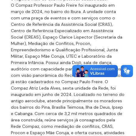
O Compaz Professor Paulo Freire foi inaugurado em
março de 2024, no bairro do Ibura. A unidade conta
com uma praça de eventos e com serviços como o
Centro de Referência da Assistência Social (CRAS),
Centro de Referência Especializado em Assistência
Social (CREAS), Espaço Clarice Lispector (Secretaria da
Mulher), Mediação de Conflitos, Procon,
Empreendedorismo e Qualificação Profissional, Junta
Militar, Espaço Mãe Coruja, UTEC e Laboratório da
Primeira Infância. Possui ainda Dojô, sala de dança,
auditório com capacidade para 114 pessoas e terraços
com visão panorâmica do Recife. Mais de 7 mil usuários
já estão cadastrados no Compaz Paulo Freire. O
Compaz Atriz Leda Alves, sexta unidade da Rede, foi
inaugurado em junho de 2024. Localizado no terreno do
antigo aeroclube, atende principalmente os moradores
dos bairros do Pina, Brasília Teimosa, Ilha de Deus, Ipsep
e Cabanga. Com cerca de 3,2 mil metros quadrados de
área construída, reúne serviços já consagrados pela
Rede Compaz, como mediação de conflitos, CRAS,
Procon e Espaço Mãe Coruja, e oferta cursos, atividades