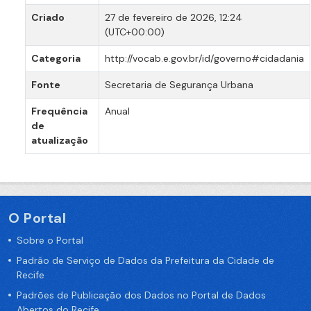
Criado
27 de fevereiro de 2026, 12:24
(UTC+00:00)
Categoria
http://vocab.e.gov.br/id/governo#cidadania
Fonte
Secretaria de Segurança Urbana
Frequência
Anual
de
atualização
O Portal
Sobre o Portal
Padrão de Serviço de Dados da Prefeitura da Cidade de
Recife
Padrões de Publicação dos Dados no Portal de Dados
Abertos do Recife