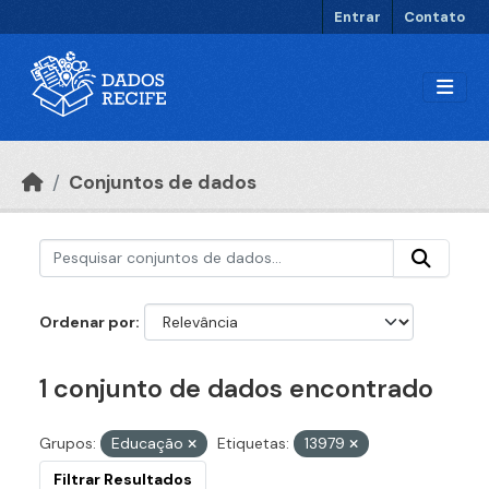
Ir para o conteúdo principal
Entrar
Contato
Conjuntos de dados
Ordenar por
1 conjunto de dados encontrado
Grupos:
Educação
Etiquetas:
13979
Filtrar Resultados