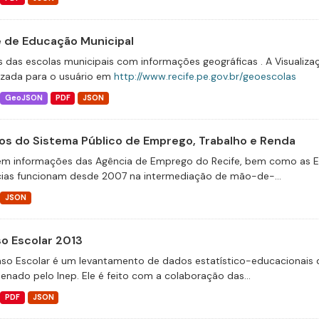
 de Educação Municipal
 das escolas municipais com informações geográficas . A Visualiz
lizada para o usuário em
http://www.recife.pe.gov.br/geoescolas
GeoJSON
PDF
JSON
os do Sistema Público de Emprego, Trabalho e Renda
m informações das Agência de Emprego do Recife, bem como as Escol
ias funcionam desde 2007 na intermediação de mão-de-...
JSON
o Escolar 2013
so Escolar é um levantamento de dados estatístico-educacionais d
enado pelo Inep. Ele é feito com a colaboração das...
PDF
JSON