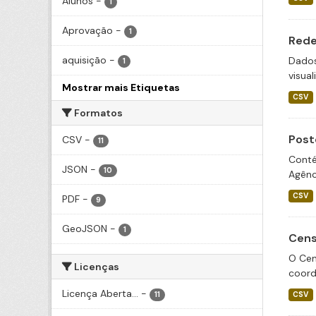
Alunos
-
1
Aprovação
-
1
Rede
aquisição
-
Dados
1
visua
Mostrar mais Etiquetas
CSV
Formatos
Post
CSV
-
11
Conté
JSON
-
10
Agênc
CSV
PDF
-
9
GeoJSON
-
1
Cens
O Cen
Licenças
coord
Licença Aberta...
-
11
CSV