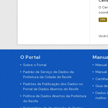
Cens
O Cen
coord
CSV
Você t
O Portal
Manua
Sobre o Portal
Manual
Padrão de Serviço de Dados da
Manual
Prefeitura da Cidade de Recife
Cartilh
Padrões de Publicação dos Dados no
Guia d
Portal de Dados Abertos do Recife
Dados A
Política de Dados Abertos da Prefeitura
melhor
do Recife