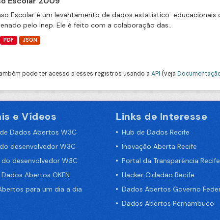
o Escolar 2009
so Escolar é um levantamento de dados estatístico-educacionais d
enado pelo Inep. Ele é feito com a colaboração das...
PDF
JSON
ambém pode ter acesso a esses registros usando a
API
(veja
Documentação
is e Vídeos
Links de Interesse
 de Dados Abertos W3C
Hub de Dados Recife
 do desenvolvedor W3C
Inovação Aberta Recife
a do desenvolvedor W3C
Portal da Transparência Recife
e Dados Abertos OKFN
Hacker Cidadão Recife
bertos para um dia a dia
Dados Abertos Governo Feder
Dados Abertos Pernambuco