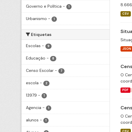
8.666
Governo e Política
-
1
CSV
Urbanismo
-
1
Situa
Etiquetas
Situa
Escolas
-
9
JSON
Educação
-
8
Cens
Censo Escolar
-
7
O Cen
coord
escola
-
2
PDF
13979
-
1
Cens
Agencia
-
1
O Cen
alunos
-
1
coord
CSV