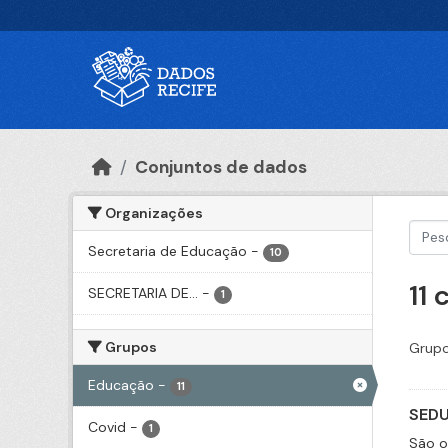
Ir para o conteúdo principal
Conjuntos de dados
Organizações
Secretaria de Educação
-
10
11
SECRETARIA DE...
-
1
Grupos
Grupo
Educação
-
11
SEDU
Covid
-
1
São o