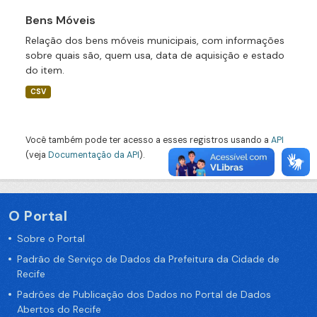
Bens Móveis
Relação dos bens móveis municipais, com informações
sobre quais são, quem usa, data de aquisição e estado
do item.
CSV
Você também pode ter acesso a esses registros usando a
API
(veja
Documentação da API
).
O Portal
Sobre o Portal
Padrão de Serviço de Dados da Prefeitura da Cidade de
Recife
Padrões de Publicação dos Dados no Portal de Dados
Abertos do Recife