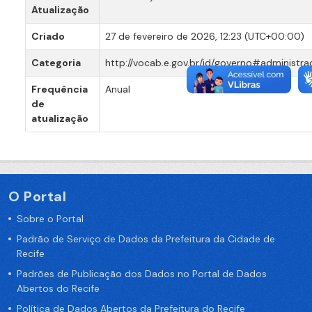
Atualização
Criado
27 de fevereiro de 2026, 12:23 (UTC+00:00)
Categoria
http://vocab.e.gov.br/id/governo#administr
Frequência
Anual
de
atualização
O Portal
Sobre o Portal
Padrão de Serviço de Dados da Prefeitura da Cidade de
Recife
Padrões de Publicação dos Dados no Portal de Dados
Abertos do Recife
Política de Dados Abertos da Prefeitura do Recife