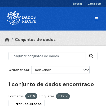
Ir para o conteúdo principal
Entrar
Contato
Conjuntos de dados
Ordenar por
1 conjunto de dados encontrado
Formatos:
ZIP
Etiquetas:
bike
Filtrar Resultados