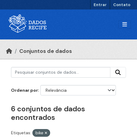
Ir para o conteúdo principal
Entrar
Contato
Conjuntos de dados
Ordenar por
6 conjuntos de dados
encontrados
Etiquetas:
bike