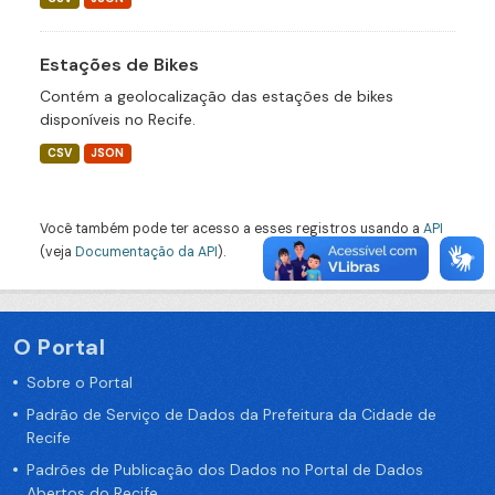
Estações de Bikes
Contém a geolocalização das estações de bikes
disponíveis no Recife.
CSV
JSON
Você também pode ter acesso a esses registros usando a
API
(veja
Documentação da API
).
O Portal
Sobre o Portal
Padrão de Serviço de Dados da Prefeitura da Cidade de
Recife
Padrões de Publicação dos Dados no Portal de Dados
Abertos do Recife