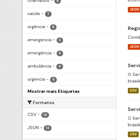
Infor
chamados
-
8
JSON
saúde
-
7
urgência
-
6
Regi
Conté
emergencia
-
5
JSON
emergência
-
5
Serv
ambulância
-
4
O Ser
urgencia
-
4
brasil
Mostrar mais Etiquetas
CSV
Formatos
Serv
CSV
-
13
O Ser
brasil
JSON
-
13
CSV