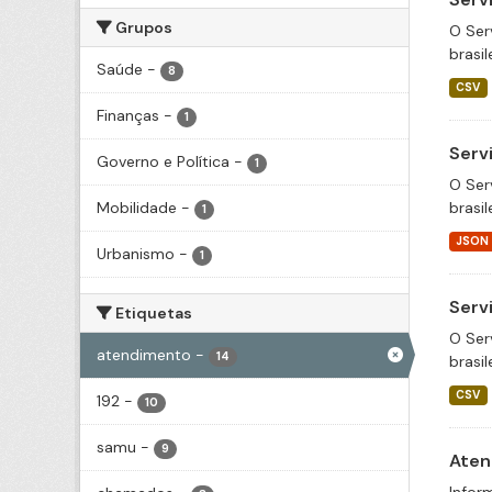
Grupos
O Ser
brasil
Saúde
-
8
CSV
Finanças
-
1
Serv
Governo e Política
-
1
O Ser
Mobilidade
-
brasil
1
JSON
Urbanismo
-
1
Serv
Etiquetas
O Ser
atendimento
-
14
brasil
CSV
192
-
10
samu
-
9
Aten