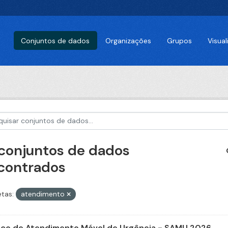
Conjuntos de dados
Organizações
Grupos
Visua
 conjuntos de dados
contrados
etas:
atendimento
iço de Atendimento Móvel de Urgência - SAMU 2026