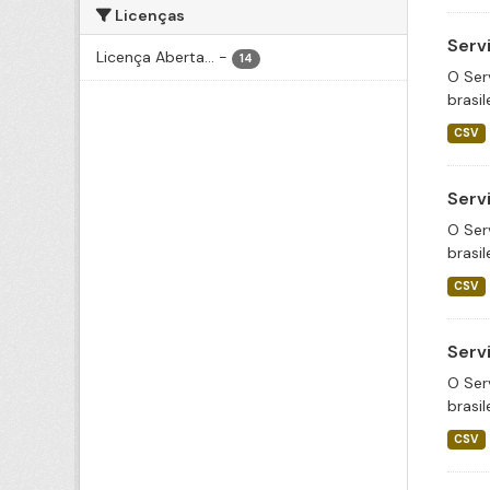
Licenças
Serv
Licença Aberta...
-
14
O Ser
brasil
CSV
Serv
O Ser
brasil
CSV
Serv
O Ser
brasil
CSV