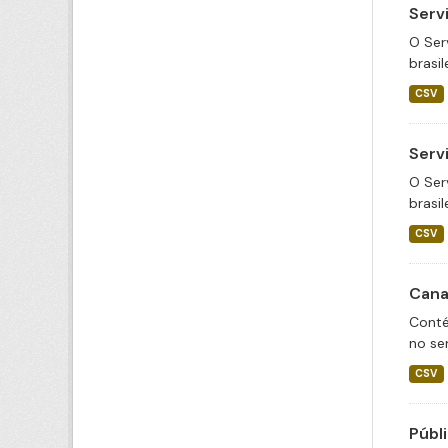
Serv
O Ser
brasil
CSV
Serv
O Ser
brasil
CSV
Cana
Conté
no se
CSV
Públ