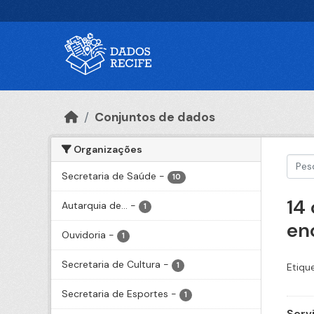
Ir para o conteúdo principal
Conjuntos de dados
Organizações
Secretaria de Saúde
-
10
14
Autarquia de...
-
1
en
Ouvidoria
-
1
Secretaria de Cultura
-
1
Etiqu
Secretaria de Esportes
-
1
Serv