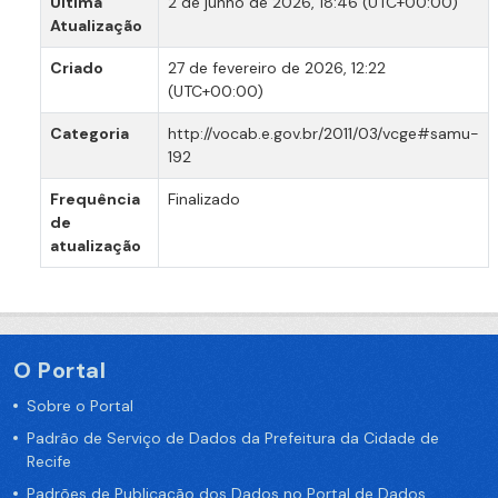
Última
2 de junho de 2026, 18:46 (UTC+00:00)
Atualização
Criado
27 de fevereiro de 2026, 12:22
(UTC+00:00)
Categoria
http://vocab.e.gov.br/2011/03/vcge#samu-
192
Frequência
Finalizado
de
atualização
O Portal
Sobre o Portal
Padrão de Serviço de Dados da Prefeitura da Cidade de
Recife
Padrões de Publicação dos Dados no Portal de Dados