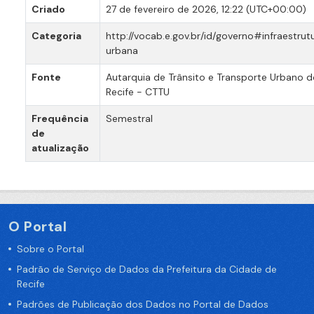
Criado
27 de fevereiro de 2026, 12:22 (UTC+00:00)
Categoria
http://vocab.e.gov.br/id/governo#infraestrut
urbana
Fonte
Autarquia de Trânsito e Transporte Urbano 
Recife - CTTU
Frequência
Semestral
de
atualização
O Portal
Sobre o Portal
Padrão de Serviço de Dados da Prefeitura da Cidade de
Recife
Padrões de Publicação dos Dados no Portal de Dados