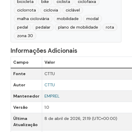
bicicleta
bike
ciclista
ciclofaixa
ciclorrota
ciclovia
ciclável
malha cicloviária
mobilidade
modal
pedal
pedalar
plano de mobilidade
rota
zona 30
Informações Adicionais
Campo
Valor
Fonte
CTTU
Autor
CTTU
Mantenedor
EMPREL
Versão
1.0
Última
8 de abril de 2026, 21:19 (UTC+00:00)
Atualização