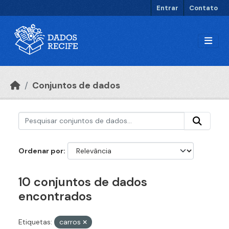
Ir para o conteúdo principal
Entrar
Contato
Conjuntos de dados
Ordenar por
10 conjuntos de dados
encontrados
Etiquetas:
carros