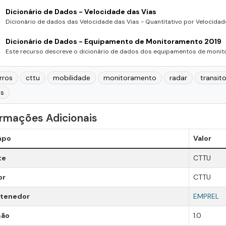
Dicionário de Dados - Velocidade das Vias
Dicionário de dados das Velocidade das Vias - Quantitativo por Velocidad
Dicionário de Dados - Equipamento de Monitoramento 2019
Este recurso descreve o dicionário de dados dos equipamentos de monito
rros
cttu
mobilidade
monitoramento
radar
transit
as
ormações Adicionais
mpo
Valor
te
CTTU
or
CTTU
tenedor
EMPREL
são
1.0