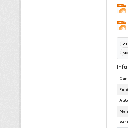
ca
vi
Inf
Ca
Fon
Aut
Man
Ver