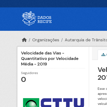
Ir para o conteúdo principal
Organizações
Autarquia de Trânsito 
Velocidade das Vias -
Quantitativo por Velocidade
Média - 2019
Ve
Seguidores
20
0
Esse 
apres
veloc
veícul