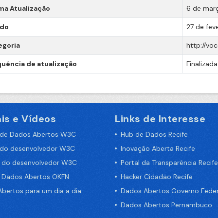
ma Atualização
6 de març
ado
27 de fev
egoria
http://vo
uência de atualização
Finalizada
is e Vídeos
Links de Interesse
 de Dados Abertos W3C
Hub de Dados Recife
 do desenvolvedor W3C
Inovação Aberta Recife
a do desenvolvedor W3C
Portal da Transparência Recife
e Dados Abertos OKFN
Hacker Cidadão Recife
bertos para um dia a dia
Dados Abertos Governo Feder
Dados Abertos Pernambuco