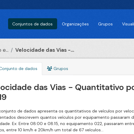
Conjuntos de dados
Organizações
Grupos
Visua
e...
Velocidade das Vias -...
Conjunto de dados
Grupos
locidade das Vias - Quantitativo p
19
conjunto de dados apresenta os quantitativos de veículos por velo
entados descrevem quantos veículos por equipamento passaram den
idade. Ex: Entre 08:00 e 08:15, no equipamento 022, passaram entr
os, entre 10 km/h e 20km/h um total de 67 veículos...