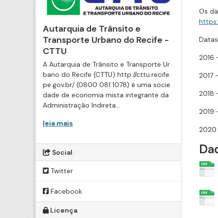
Os da
https
Autarquia de Trânsito e
Transporte Urbano do Recife -
Datas
CTTU
2016 
A Autarquia de Trânsito e Transporte Ur
bano do Recife (CTTU) http://cttu.recife.
2017 
pe.gov.br/ (0800 081 1078) é uma socie
2018 
dade de economia mista integrante da
Administração Indireta...
2019 
leia mais
2020
Dad
Social
Twitter
Facebook
Licença