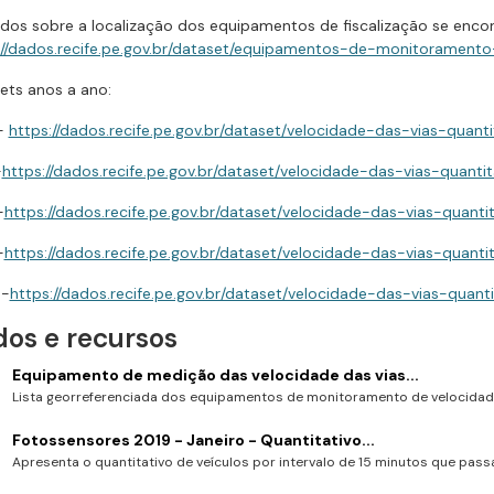
dos sobre a localização dos equipamentos de fiscalização se enc
://dados.recife.pe.gov.br/dataset/equipamentos-de-monitoramento-
ets anos a ano:
-
https://dados.recife.pe.gov.br/dataset/velocidade-das-vias-quan
-
https://dados.recife.pe.gov.br/dataset/velocidade-das-vias-quant
-
https://dados.recife.pe.gov.br/dataset/velocidade-das-vias-quant
-
https://dados.recife.pe.gov.br/dataset/velocidade-das-vias-quan
 -
https://dados.recife.pe.gov.br/dataset/velocidade-das-vias-qua
os e recursos
Equipamento de medição das velocidade das vias...
Lista georreferenciada dos equipamentos de monitoramento de velocidade
Fotossensores 2019 - Janeiro - Quantitativo...
Apresenta o quantitativo de veículos por intervalo de 15 minutos que passa