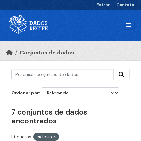
Ir para o conteúdo principal
Entrar
Contato
Conjuntos de dados
Ordenar por
7 conjuntos de dados
encontrados
Etiquetas:
ciclovia