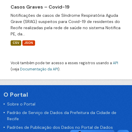
Casos Graves – Covid-19
Notificações de casos de Síndrome Respiratória Aguda
Grave (SRAG) suspeitos para Covid-19 de residentes do
Recife realizadas pela rede de saúde no sistema Notifica
PE, da...
CSV
JSON
Você também pode ter acesso a esses registros usando a
API
(veja
Documentação da API
).
O Portal
Sobre o Portal
Padrão de Serviço de Dados da Prefeitura da Cidade de
Recife
Padrões de Publicação dos Dados no Portal de Dados