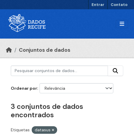
Ir para o conteúdo principal
Entrar
Contato
Conjuntos de dados
Ordenar por
3 conjuntos de dados
encontrados
Etiquetas:
datasus