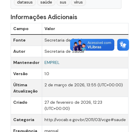
datasus
saúde
sus
vírus
Informações Adicionais
Campo
Valor
Fonte
Secretaria de Saúde
Autor
Secretaria de Saúde
Mantenedor
EMPREL
Versão
1.0
Última
2 de março de 2026, 13:55 (UTC+00:00)
Atualização
Criado
27 de fevereiro de 2026, 12:23
(UTC+00:00)
Categoria
http://vocab.e.gov.br/2011/03/vcge#saude
Frequência
mensal