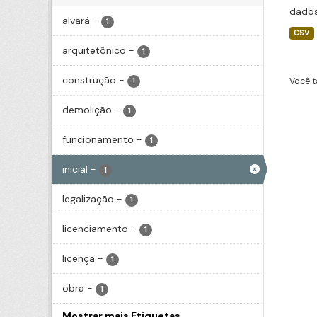
dados
alvará
-
1
CSV
arquitetônico
-
1
construção
-
Você t
1
demolição
-
1
funcionamento
-
1
inicial
-
1
legalização
-
1
licenciamento
-
1
licença
-
1
obra
-
1
Mostrar mais Etiquetas