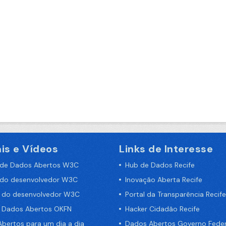
is e Vídeos
Links de Interesse
 de Dados Abertos W3C
Hub de Dados Recife
 do desenvolvedor W3C
Inovação Aberta Recife
a do desenvolvedor W3C
Portal da Transparência Recife
e Dados Abertos OKFN
Hacker Cidadão Recife
bertos para um dia a dia
Dados Abertos Governo Feder