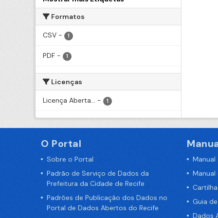
Formatos
CSV
-
1
PDF
-
1
Licenças
Licença Aberta...
-
1
O Portal
Manua
Sobre o Portal
Manual
Padrão de Serviço de Dados da
Manual
Prefeitura da Cidade de Recife
Cartilh
Padrões de Publicação dos Dados no
Guia d
Portal de Dados Abertos do Recife
Dados A