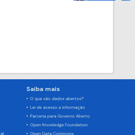
Saiba mais
O que são dados abertos?
Lei de acesso a informação
Parceria para Governo Aberto
Open Knowledge Foundation
al
Open Data Commons