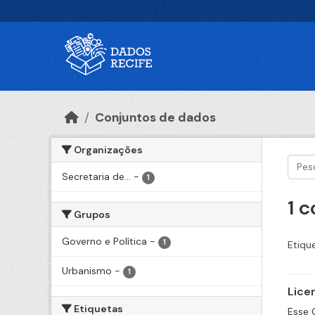
Ir para o conteúdo principal
Conjuntos de dados
Organizações
Secretaria de...
-
1
1 
Grupos
Governo e Política
-
1
Etiqu
Urbanismo
-
1
Lice
Etiquetas
Esse 