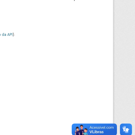
 da API
).