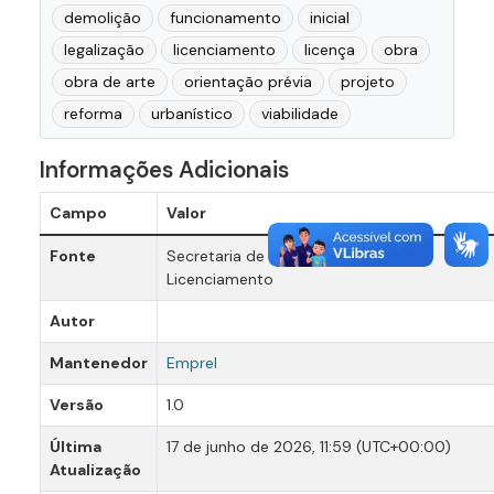
demolição
funcionamento
inicial
legalização
licenciamento
licença
obra
obra de arte
orientação prévia
projeto
reforma
urbanístico
viabilidade
Informações Adicionais
Campo
Valor
Fonte
Secretaria de Política Urbana e
Licenciamento
Autor
Mantenedor
Emprel
Versão
1.0
Última
17 de junho de 2026, 11:59 (UTC+00:00)
Atualização