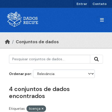
Ir para o conteúdo principal
Entrar
Contato
Conjuntos de dados
Ordenar por
4 conjuntos de dados
encontrados
Etiquetas:
licença