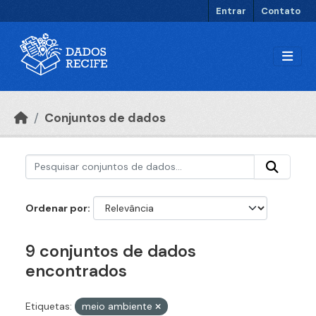
Ir para o conteúdo principal
Entrar
Contato
Conjuntos de dados
Ordenar por
9 conjuntos de dados
encontrados
Etiquetas:
meio ambiente