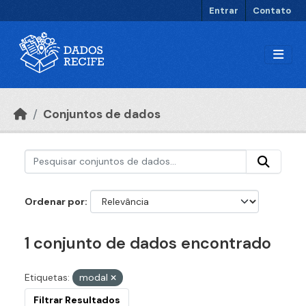
Ir para o conteúdo principal
Entrar
Contato
Conjuntos de dados
Ordenar por
1 conjunto de dados encontrado
Etiquetas:
modal
Filtrar Resultados