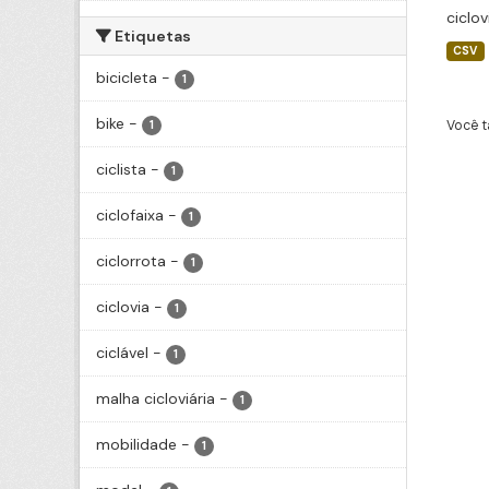
ciclov
Etiquetas
CSV
bicicleta
-
1
bike
-
Você t
1
ciclista
-
1
ciclofaixa
-
1
ciclorrota
-
1
ciclovia
-
1
ciclável
-
1
malha cicloviária
-
1
mobilidade
-
1