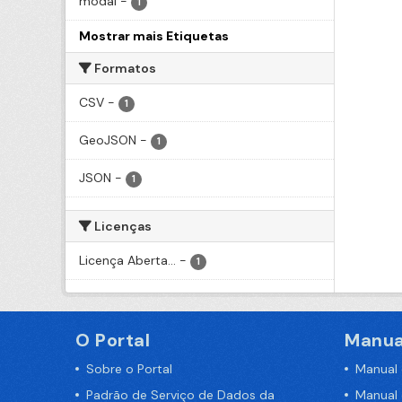
modal
-
1
Mostrar mais Etiquetas
Formatos
CSV
-
1
GeoJSON
-
1
JSON
-
1
Licenças
Licença Aberta...
-
1
O Portal
Manua
Sobre o Portal
Manual
Padrão de Serviço de Dados da
Manual