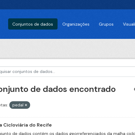
Conjuntos de dados
Organizações
Grupos
Visua
conjunto de dados encontrado
etas:
pedal
 Cicloviária do Recife
junto de dados contém os dados georreferenciados da malha ciclov