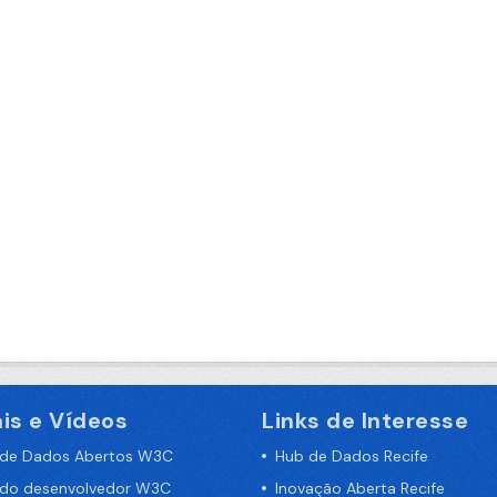
is e Vídeos
Links de Interesse
 de Dados Abertos W3C
Hub de Dados Recife
 do desenvolvedor W3C
Inovação Aberta Recife