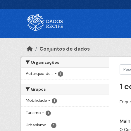
Ir para o conteúdo principal
Conjuntos de dados
Organizações
Autarquia de...
-
1
1 
Grupos
Mobilidade
-
1
Etiqu
Turismo
-
1
Malha
Urbanismo
-
1
O Con