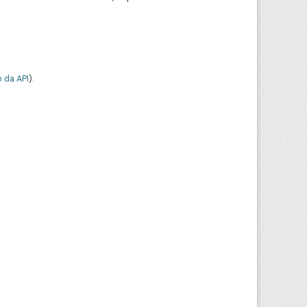
 da API
).