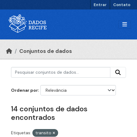
Ir para o conteúdo principal
Entrar
Contato
Conjuntos de dados
Ordenar por
14 conjuntos de dados
encontrados
Etiquetas:
transito