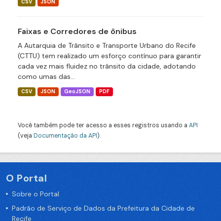
CSV
JSON
Faixas e Corredores de ônibus
A Autarquia de Trânsito e Transporte Urbano do Recife
(CTTU) tem realizado um esforço contínuo para garantir
cada vez mais fluidez no trânsito da cidade, adotando
como umas das...
CSV
JSON
GeoJSON
PDF
Você também pode ter acesso a esses registros usando a
API
(veja
Documentação da API
).
O Portal
Sobre o Portal
Padrão de Serviço de Dados da Prefeitura da Cidade de
Recife