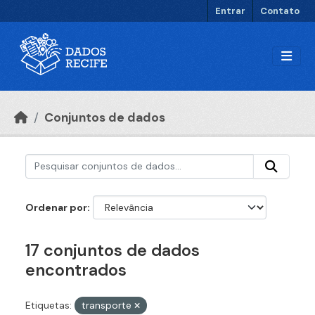
Ir para o conteúdo principal
Entrar
Contato
Conjuntos de dados
Ordenar por
17 conjuntos de dados
encontrados
Etiquetas:
transporte