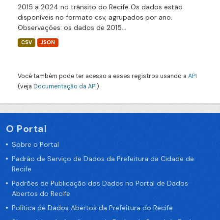
2015 a 2024 no trânsito do Recife Os dados estão
disponíveis no formato csv, agrupados por ano.
Observações: os dados de 2015...
CSV
JSON
Você também pode ter acesso a esses registros usando a
API
(veja
Documentação da API
).
O Portal
Sobre o Portal
Padrão de Serviço de Dados da Prefeitura da Cidade de
Recife
Padrões de Publicação dos Dados no Portal de Dados
Abertos do Recife
Política de Dados Abertos da Prefeitura do Recife