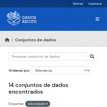
Ir para o conteúdo principal
Entrar
Contato
Conjuntos de dados
Ordenar por
14 conjuntos de dados
encontrados
Etiquetas:
velocidade