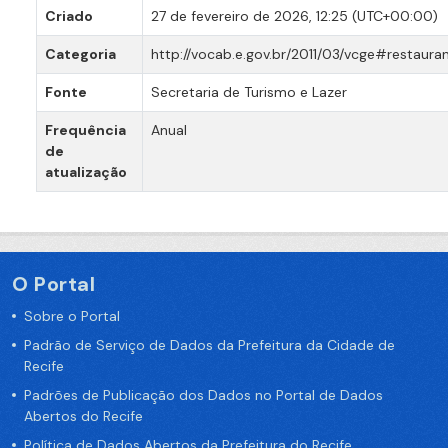
Criado
27 de fevereiro de 2026, 12:25 (UTC+00:00)
Categoria
http://vocab.e.gov.br/2011/03/vcge#restaura
Fonte
Secretaria de Turismo e Lazer
Frequência
Anual
de
atualização
O Portal
Sobre o Portal
Padrão de Serviço de Dados da Prefeitura da Cidade de
Recife
Padrões de Publicação dos Dados no Portal de Dados
Abertos do Recife
Política de Dados Abertos da Prefeitura do Recife