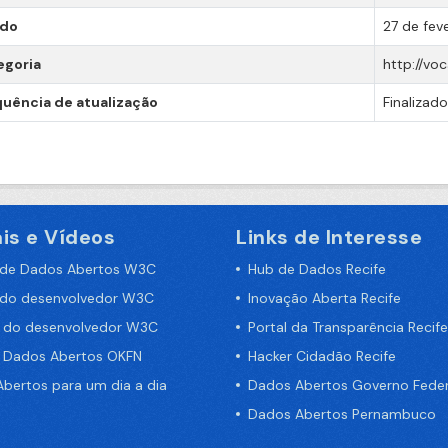
ado
27 de fev
egoria
http://vo
uência de atualização
Finalizado
is e Vídeos
Links de Interesse
 de Dados Abertos W3C
Hub de Dados Recife
 do desenvolvedor W3C
Inovação Aberta Recife
a do desenvolvedor W3C
Portal da Transparência Recife
e Dados Abertos OKFN
Hacker Cidadão Recife
bertos para um dia a dia
Dados Abertos Governo Feder
Dados Abertos Pernambuco