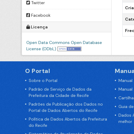
Twitter
Cri
Facebook
Cat
Licença
Freq
Open Data Commons Open Database
License (ODbL)
O Portal
Manua
Sobre o Portal
Manual
Padrão de Serviço de Dados da
Manual
Prefeitura da Cidade de Recife
Cartilh
Padrões de Publicação dos Dados no
Guia d
Portal de Dados Abertos do Recife
Dados A
Política de Dados Abertos da Prefeitura
melhor
do Recife
Sistemática de Atualização de Dados