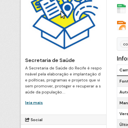
co
Inf
Secretaria de Saúde
A Secretaria de Saúde do Recife é respo
Ca
nsável pela elaboração e implantação d
e políticas, programas e projetos que vi
Fon
sem promover, proteger e recuperar a s
aúde da população....
Aut
leia mais
Man
Ver
Social
Últi