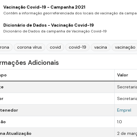
Vacinação Covid-19 - Campanha 2021
Contém a informação georreferenciada dos locais de vacinação da campan
Dicionário de Dados - Vacinação Covid-19
Dicionário de Dados da campanha de Vacinação Covid-19
rona
corona vírus
covid
covid-19
vacina
vacinação
ormações Adicionais
mpo
Valor
te
Secretari
or
Secretari
tenedor
Emprel
são
1.0
ma Atualização
2 de març