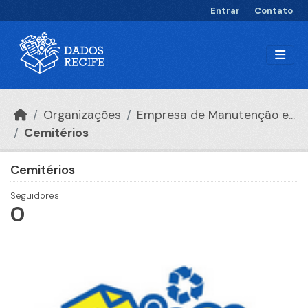
Ir para o conteúdo principal
Entrar
Contato
Organizações
Empresa de Manutenção e...
Cemitérios
Cemitérios
Seguidores
0