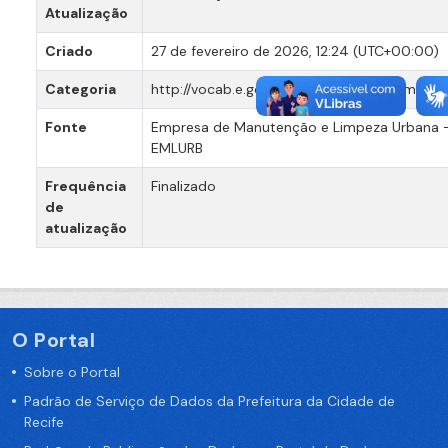
Atualização
Criado
27 de fevereiro de 2026, 12:24 (UTC+00:00)
Categoria
http://vocab.e.gov.br/2011/03/vcge#cemiteri
Fonte
Empresa de Manutenção e Limpeza Urbana 
EMLURB
Frequência
Finalizado
de
atualização
O Portal
Sobre o Portal
Padrão de Serviço de Dados da Prefeitura da Cidade de
Recife