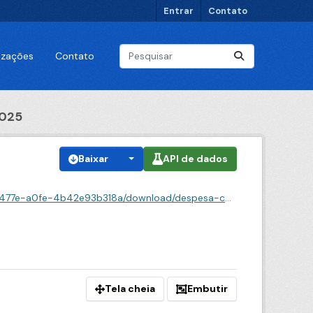
Entrar
Contato
lizações
Contato
2025
Baixar
API de dados
-4b42e93b318a/download/despesa-contabil-2025.csv
Tela cheia
Embutir