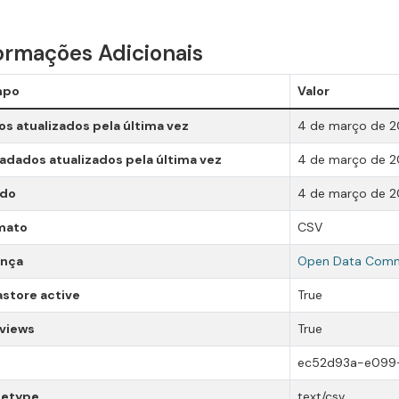
ormações Adicionais
mpo
Valor
s atualizados pela última vez
4 de março de 
dados atualizados pela última vez
4 de março de 
ado
4 de março de 
mato
CSV
ença
Open Data Comm
store active
True
 views
True
ec52d93a-e099
etype
text/csv