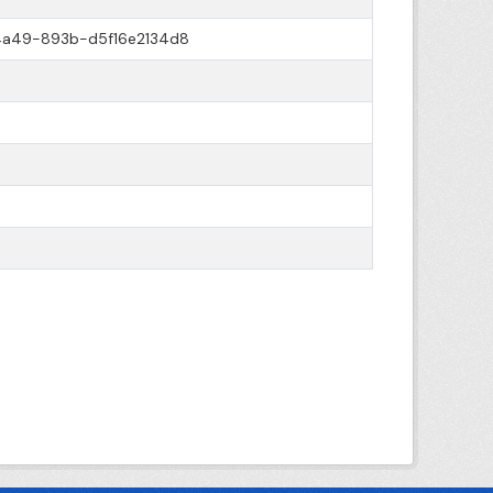
4a49-893b-d5f16e2134d8