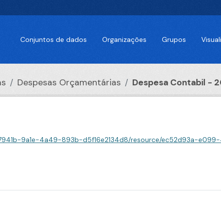
Conjuntos de dados
Organizações
Grupos
Visua
as
Despesas Orçamentárias
Despesa Contabil - 
f7941b-9a1e-4a49-893b-d5f16e2134d8/resource/ec52d93a-e099-477e-a0fe