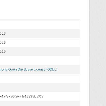
2026
2026
2026
ons Open Database License (ODbL)
-477e-a0fe-4b42e93b318a