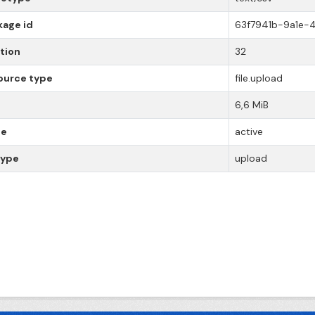
kage id
63f7941b-9a1e-
tion
32
ource type
file.upload
6,6 MiB
te
active
type
upload