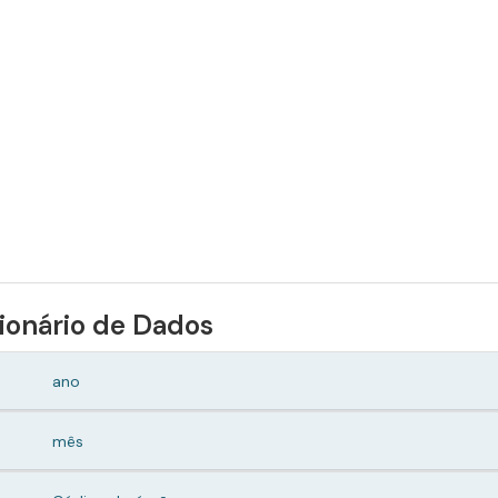
ionário de Dados
ano
mês