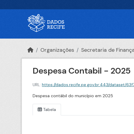
Ir para o conteúdo principal
Organizações
Secretaria de Finanç
Despesa Contabil - 2025
URL:
https://dados.recife.pe.gov.br:443/dataset/63
Despesa contábil do município em 2025
Tabela