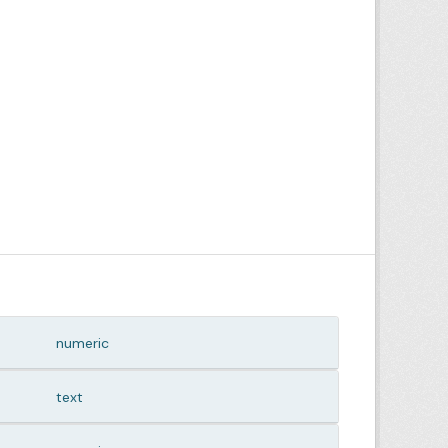
numeric
text